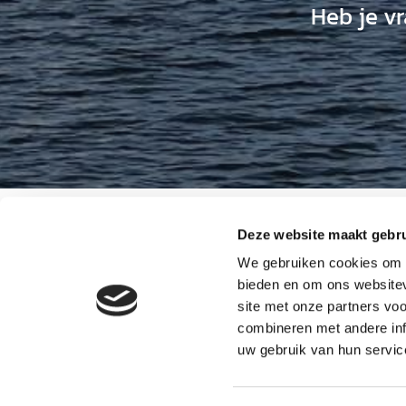
Heb je v
Visserse
Deze website maakt gebru

1621AA 
We gebruiken cookies om c
bieden en om ons websitev
+3122

site met onze partners vo
06-54

combineren met andere inf
info@d

uw gebruik van hun servic