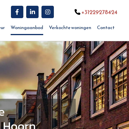
+31229278424

eur
Woningaanbod
Verkochte woningen
Contact
e
t Hoorn