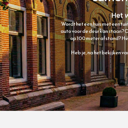
Het 
Wordt het een huis met een tui
auto voor de deur kan staan? 
op 100 meter afstand? Het 
Heb je, na het bekijken 