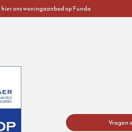
k hier ons woningaanbod op Funda
Vragen 