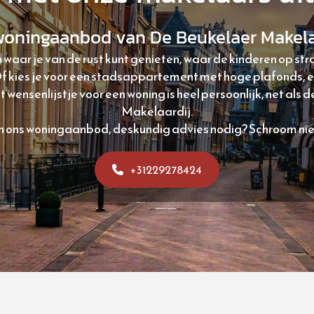
woningaanbod van De Beukelaer Makela
n waar je van de rust kunt genieten, waar de kinderen op st
Of kies je voor een stadsappartement met hoge plafonds, 
wensenlijstje voor een woning is heel persoonlijk, net als 
Makelaardij.
van ons woningaanbod, deskundig advies nodig? Schroom ni
+31229278424