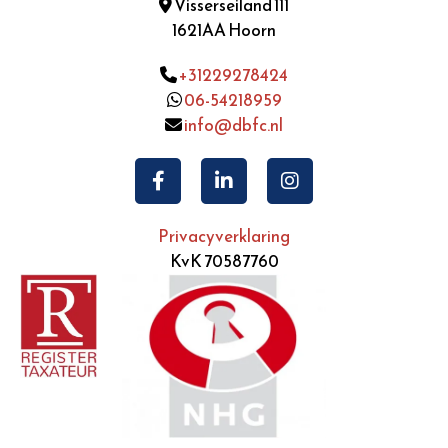
Visserseiland 111

1621AA Hoorn
+31229278424

06-54218959

info@dbfc.nl

Privacyverklaring
KvK 70587760