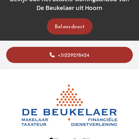
De Beukelaer uit Hoorn
Bel ons direct
+31229278424